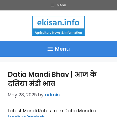
Skip
Menu
to
content
Menu
Datia Mandi Bhav | आज के
दतिया मंडी भाव
May 28, 2025
by
admin
Latest Mandi Rates from Datia Mandi of