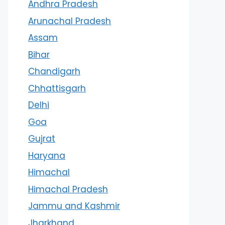
Andhra Pradesh
Arunachal Pradesh
Assam
Bihar
Chandigarh
Chhattisgarh
Delhi
Goa
Gujrat
Haryana
Himachal
Himachal Pradesh
Jammu and Kashmir
Jharkhand