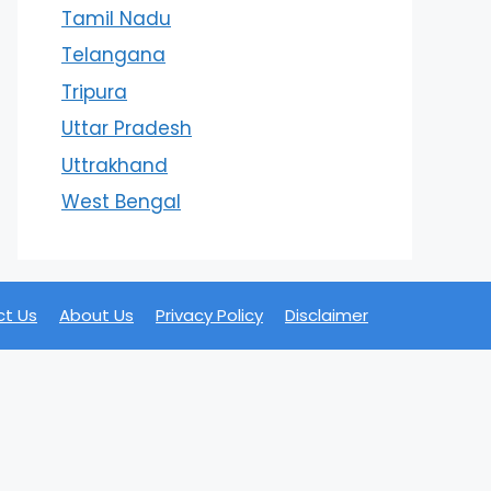
Tamil Nadu
Telangana
Tripura
Uttar Pradesh
Uttrakhand
West Bengal
t Us
About Us
Privacy Policy
Disclaimer