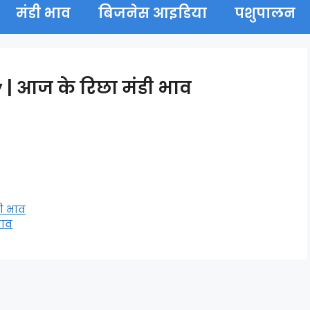
मंडी भाव
बिजनेस आइडिया
पशुपालन
| आज के रिछा मंडी भाव
डी भाव
भाव