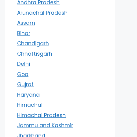
Andhra Pradesh
Arunachal Pradesh
Assam
Bihar
Chandigarh
Chhattisgarh
Delhi
Goa
Gujrat
Haryana
Himachal
Himachal Pradesh
Jammu and Kashmir
Jharkhand