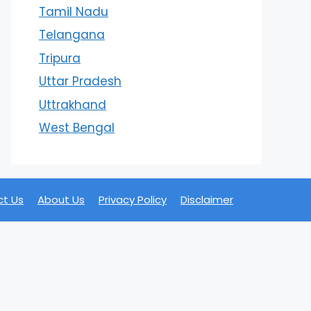
Tamil Nadu
Telangana
Tripura
Uttar Pradesh
Uttrakhand
West Bengal
t Us
About Us
Privacy Policy
Disclaimer