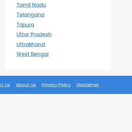
Tamil Nadu
Telangana
Tripura
Uttar Pradesh
Uttrakhand
West Bengal
t Us
About Us
Privacy Policy
Disclaimer