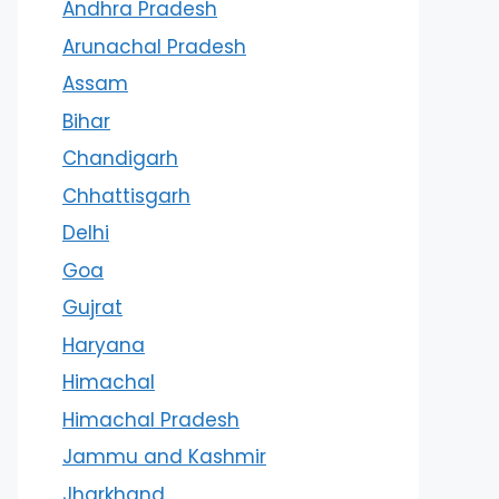
Andhra Pradesh
Arunachal Pradesh
Assam
Bihar
Chandigarh
Chhattisgarh
Delhi
Goa
Gujrat
Haryana
Himachal
Himachal Pradesh
Jammu and Kashmir
Jharkhand