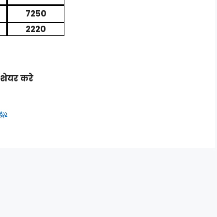
7250
2220
शेयर करे
్లు