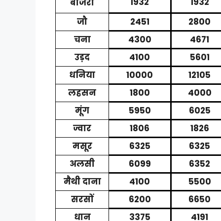
1932
1932
बाजरा
जौ
2451
2800
चना
4300
4671
उड़द
4100
5601
धनिया
10000
12105
लहसन
1800
4000
मूंग
5950
6025
ज्वार
1806
1826
मसूर
6325
6325
अलसी
6099
6352
मैथी दाना
4100
5500
सरसों
6200
6650
धान
3375
4191