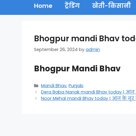
Home
ट्रेंडिंग
खेती-किसानी
Bhogpur mandi Bhav today
September 26, 2024
by
admin
Bhogpur Mandi Bhav
Categories
Mandi Bhav
,
Punjab
Dera Baba Nanak mandi Bhav today | आज के
Noor Mehal mandi Bhav today | आज के नूर 