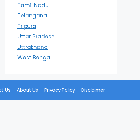
Tamil Nadu
Telangana
Tripura
Uttar Pradesh
Uttrakhand
West Bengal
t Us
About Us
Privacy Policy
Disclaimer